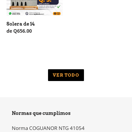
Solera de 14
Precio
de Q656.00
habitual
VER TODO
Normas que cumplimos
Norma COGUANOR NTG 41054