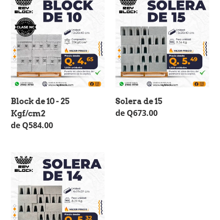
de
de
10
15
-
25
Kgf/cm2
Block de 10 - 25
Solera de 15
Precio
de Q673.00
Kgf/cm2
habitual
Precio
de Q584.00
habitual
Solera
de
14